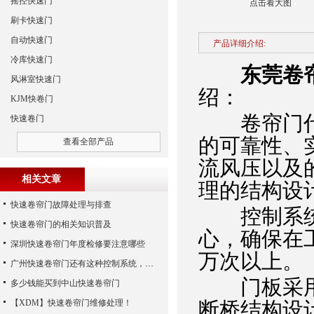
摇控快速门
点击看大图
刷卡快速门
自动快速门
产品详细介绍:
冷库快速门
东莞卷
风淋室快速门
绍：
KJM快卷门
卷帘门代表
快速卷门
的可靠性、
查看全部产品
流风压以及
相关文章
理的结构设
快速卷帘门故障处理与排查
控制系统采
快速卷帘门的相关知识普及
心，确保在
深圳快速卷帘门年度检修要注意哪些
万次以上。
广州快速卷帘门还有这种控制系统，您知道吗？
门板采用大
多少钱能买到中山快速卷帘门
【XDM】快速卷帘门维修处理！
断桥结构设