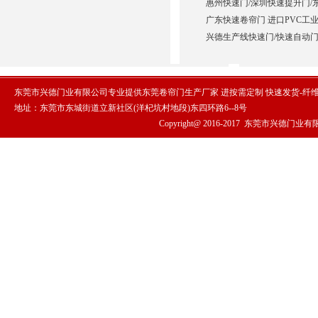
惠州快速门/深圳快速提升门/
广东快速卷帘门 进口PVC工业
兴德生产线快速门/快速自动门
东莞市兴德门业有限公司专业提供东莞卷帘门生产厂家 进按需定制 快速发货-纤
地址：东莞市东城街道立新社区(洋杞坑村地段)东四环路6--8号
Copyright@ 2016-2017
东莞市兴德门业有