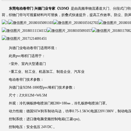
东莞电动卷帘门 兴德门业专家《XDM》
是由高频率物流通道大门、分段式门帘
荷，织物门帘与可视窗材料均可替换，折叠式快速提升，提高工作效率。防尘、防
兴德门业电动卷帘门适用环境：
此类pvc堆积门适用于：
>室外、室内大型通道门
>重工业、轻工业、机器加工、制造企业、汽车业
电动卷帘门技术参数：
兴德门业XDM-1000型pvc堆积门技术参数：
尺寸：Z大H12M×W6.5M
外观：冷扎钢板静电喷涂门框280×180㎜，冷扎板静电喷涂门罩。
动力性能：德国SEW刹车制动马达，功率0.75-1.5KW,电源220V/380V，制动电压
控制系统：进口微电脑变频控制电箱(三菱cpu)。
控制电压：安全低压 24VDC 。