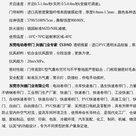
开启速度：开启0.5-1.0m/秒/关闭 0.5-0.8m/秒(变频可调速)。
门帘材料：进口高密度聚脂纤维表面镀膜处理，厚度0.8mm-1.5mm，颜色各种
拉伸强度：5700/5100N/5cm，撕裂强度900/80N。
防火级别：德国标准MZD/NBL难燃。
使用温度：-10℃+70℃/超耐寒区域-40℃
东莞电动卷帘门 兴德门业专家《XDM》
透明视窗：进口PVC透明水晶软板，厚度
抗风材料：铝合金抗风圆管，分段连接，更换方便。
抗风能力：20m/s50Pa。
密封性能：门帘底部U型气囊布兜可与不平整地面严密贴合，门框双侧密封毛条
安全配置：标准压力气囊，警示灯，防撞柱，停电手动摇杆。
东莞市兴德门业有限公司
：电动卷帘门，冷库快速卷门，逃生快速卷帘门，力
不锈钢卷帘门，工业用门生产厂家、快速门、快速卷门、快速卷帘门、工业快速门
门、自动快速卷帘门、快速自动门、快速堆积门、PVC快速卷帘门、高速工业门、
门、自由门、自由撞击门、PVC快速门厂家、采用进口电机及零配件，具有升降平稳
防止室内外空气对流，提高车间环境卫生，使用寿命长等特点、是现代化工厂、仓储
烟、胶粘制品、纺织、印刷、包装、冷藏环境、汽车装配、化工、制药、机械、物
域、以其*的功能设计，专为不同类型的客户量身定做。