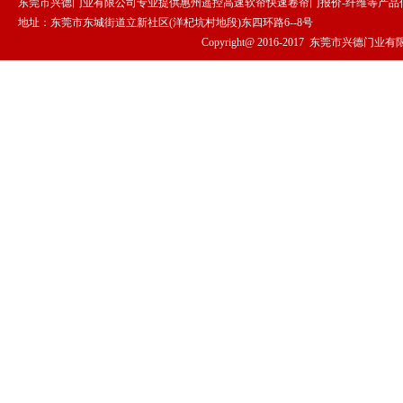
东莞市兴德门业有限公司专业提供惠州遥控高速软帘快速卷帘门报价-纤维等产品
地址：东莞市东城街道立新社区(洋杞坑村地段)东四环路6--8号
Copyright@ 2016-2017
东莞市兴德门业有