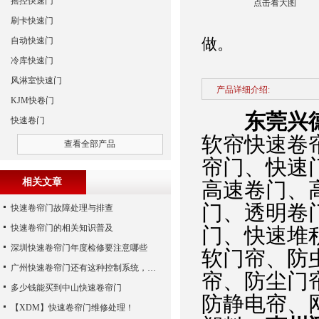
摇控快速门
点击看大图
刷卡快速门
做。
自动快速门
冷库快速门
风淋室快速门
产品详细介绍:
KJM快卷门
东莞兴
快速卷门
软帘快速卷
查看全部产品
帘门、快速
相关文章
高速卷门、
门、透明卷
快速卷帘门故障处理与排查
快速卷帘门的相关知识普及
门、快速堆
深圳快速卷帘门年度检修要注意哪些
软门帘、防
广州快速卷帘门还有这种控制系统，您知道吗？
帘、防尘门
多少钱能买到中山快速卷帘门
防静电帘、
【XDM】快速卷帘门维修处理！