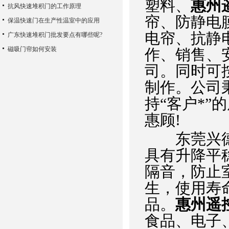
塑料、
惠州
抗风快速堆积门的工作原理
帘、防静电
保温快速门在生产性温室中的应用
电帘、抗静
广东快速堆积门批发要点有哪些呢?
磁吸门帘如何安装
作、销售、
司。同时可
制作。公司
持“客户*
惠顾!
东莞兴德门
具有升降平
隔音，防止
生，使用寿
品。
惠州遥
食品、电子