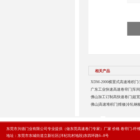
相关产品
XDM-2000横置式高速堆积门
广东工业快速高速卷帘门|车间
佛山加工订制高快速卷门|超宽p
佛山|高速堆积门|维修|冷轧钢
东莞市兴德门业有限公司专业提供（做东莞高速卷门专家）厂家 价格 卷帘门-纤
地址：东莞市东城街道立新社区(洋杞坑村地段)东四环路6--8号