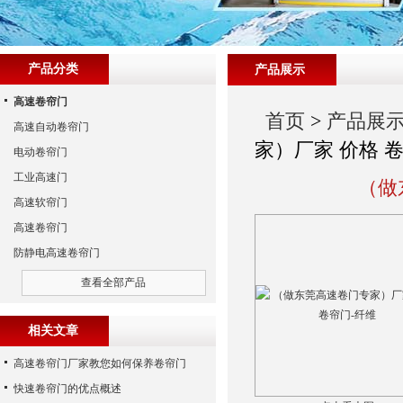
产品分类
产品展示
高速卷帘门
首页
>
产品展
高速自动卷帘门
家）厂家 价格 
电动卷帘门
工业高速门
（做
高速软帘门
高速卷帘门
防静电高速卷帘门
查看全部产品
相关文章
高速卷帘门厂家教您如何保养卷帘门
快速卷帘门的优点概述