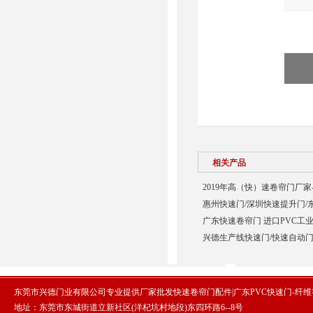
相关产品
2019年高（快）速卷帘门厂家
惠州快速门/深圳快速提升门/
广东快速卷帘门 进口PVC工业
兴德生产线快速门/快速自动门
东莞市兴德门业有限公司专业提供厂家批发快速卷帘门配件|广东PVC快速门-纤
地址：东莞市东城街道立新社区(洋杞坑村地段)东四环路6--8号