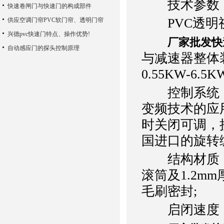
技术参数
快速卷闸门与快速门的构成部件
PVC透明视
供应空调门帘PVC软门帘、透明门帘
兴德pvc快速门特点、操作优势!
厂家批发快
自动感应门的探头控制原理
与减速器整体装置
0.55KW-
控制系统：全
变频技术的应
时关闭可调，
国进口的旋转
结构材质：2
滚筒及1.2
毛刷密封;
启闭速度：0.5m