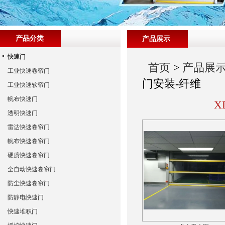
产品分类
产品展示
快速门
首页
>
产品展
工业快速卷帘门
门安装-纤维
工业快速软帘门
帆布快速门
X
透明快速门
雷达快速卷帘门
帆布快速卷帘门
硬质快速卷帘门
全自动快速卷帘门
防尘快速卷帘门
防静电快速门
快速堆积门