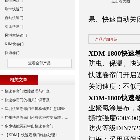
摇控快速门
点击看大图
刷卡快速门
果、快速自动关
自动快速门
冷库快速门
风淋室快速门
产品详细介绍:
KJM快卷门
XDM-1800快
快速卷门
防虫、保温、快
查看全部产品
快速卷帘门开启速度：
相关文章
关闭速度：不低于0
快速卷帘门故障处理与排查
XDM-1800快
快速卷帘门的相关知识普及
业聚氯涂层布，
深圳快速卷帘门年度检修要注意哪些
撕拉强度600/60
广州快速卷帘门还有这种控制系统，您知道吗？
多少钱能买到中山快速卷帘门
防火等级DIN75
【XDM】快速卷帘门维修处理！
门框：采用环保