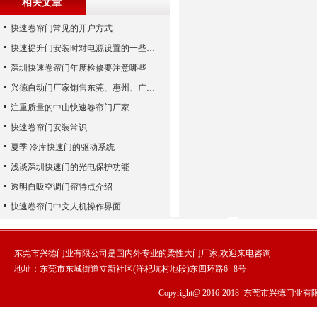
相关文章
快速卷帘门常见的开户方式
快速提升门安装时对电源设置的一些要求-兴德门业
深圳快速卷帘门年度检修要注意哪些
兴德自动门厂家销售东莞、惠州、广州、佛山、中山等地
注重质量的中山快速卷帘门厂家
快速卷帘门安装常识
夏季 冷库快速门的驱动系统
浅谈深圳快速门的光电保护功能
透明自吸空调门帘特点介绍
快速卷帘门中文人机操作界面
东莞市兴德门业有限公司是国内外专业的柔性大门厂家,欢迎来电咨询
地址：东莞市东城街道立新社区(洋杞坑村地段)东四环路6--8号
Copyright@ 2016-2018
东莞市兴德门业有