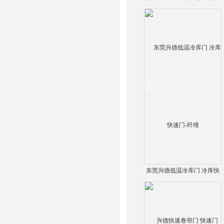
业高速卷帘门-纤维
东莞兴德低温冷库门 冷库快
速门-纤维