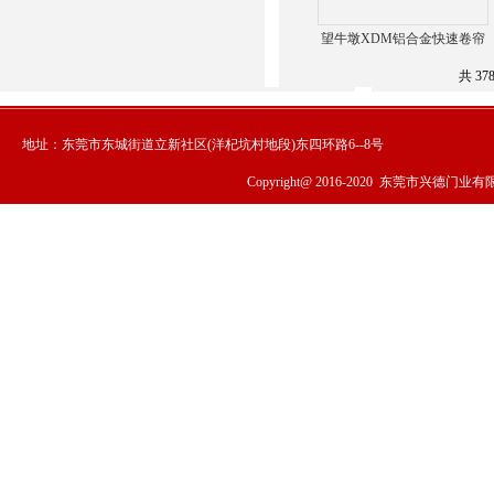
望牛墩XDM铝合金快速卷帘
门制作方法-纤维
共 37
地址：东莞市东城街道立新社区(洋杞坑村地段)东四环路6--8号
Copyright@ 2016-2020
东莞市兴德门业有