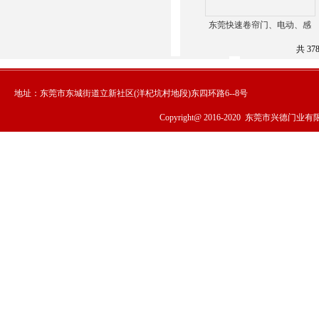
东莞快速卷帘门、电动、感
应、开启速度快-纤维
共 37
地址：东莞市东城街道立新社区(洋杞坑村地段)东四环路6--8号
Copyright@ 2016-2020
东莞市兴德门业有