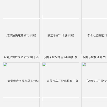
东莞兴德双向透明快速门 洁
东莞东城兴德包装印刷厂快
东莞东城快速卷帘门
净室快速卷帘门-纤维
速卷帘门批发-纤维
净无尘快速门-