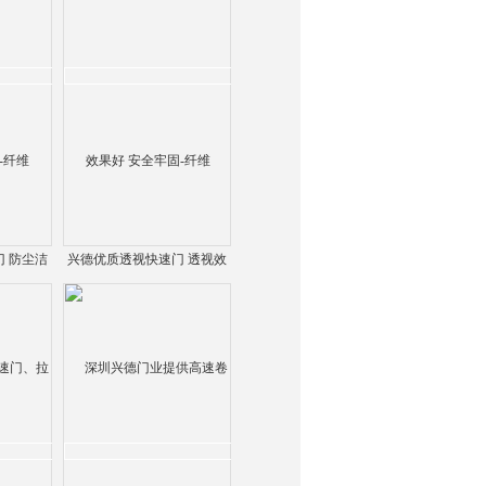
 防尘洁
兴德优质透视快速门 透视效
纤维
果好 安全牢固-纤维