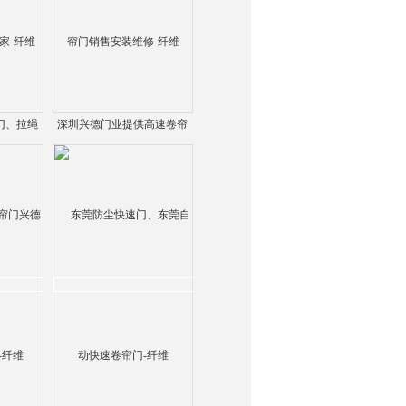
门、拉绳
深圳兴德门业提供高速卷帘
-纤维
门销售安装维修-纤维