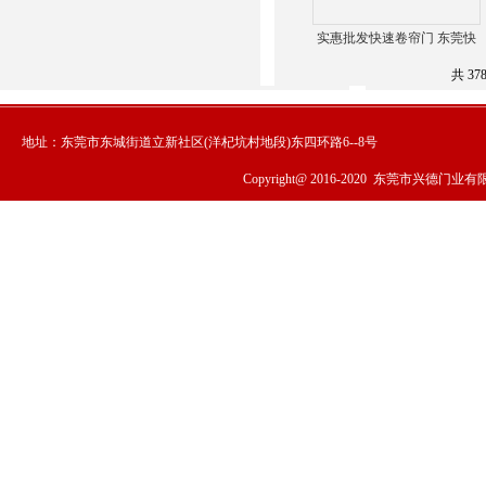
实惠批发快速卷帘门 东莞快
速自动门厂直销-纤维
共 37
地址：东莞市东城街道立新社区(洋杞坑村地段)东四环路6--8号
Copyright@ 2016-2020
东莞市兴德门业有