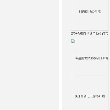
高速卷帘门 快速门 防尘门兴
德门业-纤维